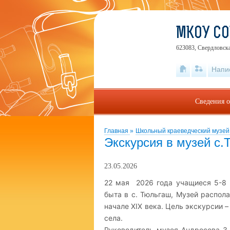
МКОУ СО
623083, Свердловска
Напи
Сведения о
Главная
»
Школьный краеведческий музей 
Экскурсия в музей с
23.05.2026
22 мая 2026 года учащиеся 5-8 
быта в с. Тюльгаш, Музей распол
начале XIX века. Цель экскурсии 
села.
Руководитель музея Андросова З.