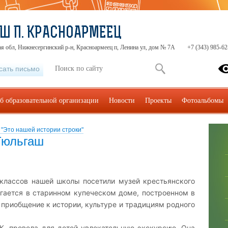
Ш П. КРАСНОАРМЕЕЦ
я обл, Нижнесергинский р-н, Красноармеец п, Ленина ул, дом № 7А
+7 (343) 985-62
сать письмо
б образовательной организации
Новости
Проекты
Фотоальбомы
"Это нашей истории строки"
.Тюльгаш
классов нашей школы посетили музей крестьянского
агается в старинном купеческом доме, построенном в
– приобщение к истории, культуре и традициям родного
К. провела для детей увлекательную экскурсию. Она