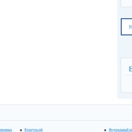
Н
ственных
Культура.рф
Федеральный по