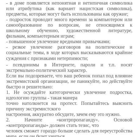
- в доме появляется непонятная и нетипичная символика
или атрибутика (как вариант нацистская символика),
предметы, которые могут быть использованы как оружие;
- подросток проводит много времени за компьютером или
самообразование по вопросам, не относящимся к
школьному обучению, художественной литературе,
фильмам, компьютерным играм;
- повышенное увлечение вредными привычками;
- резкое увлечение разговоров на политические и
социальные темы, в ходе которых высказываются крайние
суждения с признаками нетерпимости;
- псевдонимы в Интернете, пароли и т.п. носят
экстремально-политический характер.
Если вы подозреваете, что ваш ребенок попал под влияние
экстремистской организации, не
паникуйте, но действуйте
быстро и решительно:
1. Не осуждайте категорически увлечение подростка,
идеологию группы - такая манера
точно натолкнется на протест. Попытайтесь выяснить
причину экстремистского
настроения, аккуратно обсудите, зачем ему это нужно.
2. Начните «контрпропаганду». Основой
«контрпропаганды» должен стать тезис, что
человек сможет гораздо больше сделать для переустройства
мира, если он будет учиться