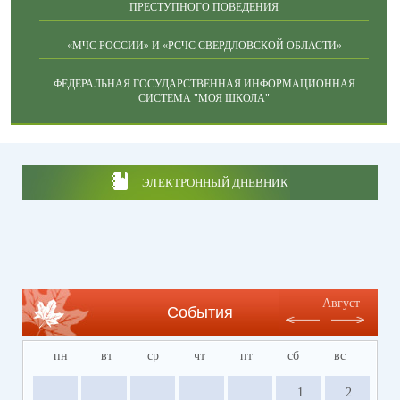
ПРЕСТУПНОГО ПОВЕДЕНИЯ
«МЧС РОССИИ» И «РСЧС СВЕРДЛОВСКОЙ ОБЛАСТИ»
ФЕДЕРАЛЬНАЯ ГОСУДАРСТВЕННАЯ ИНФОРМАЦИОННАЯ
СИСТЕМА "МОЯ ШКОЛА"
ЭЛЕКТРОННЫЙ ДНЕВНИК
Август
События
пн
вт
ср
чт
пт
сб
вс
1
2