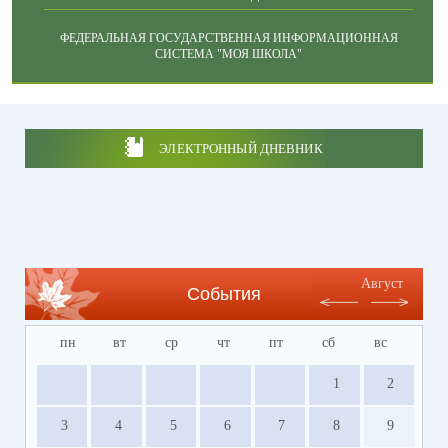
ФЕДЕРАЛЬНАЯ ГОСУДАРСТВЕННАЯ ИНФОРМАЦИОННАЯ
СИСТЕМА "МОЯ ШКОЛА"
ЭЛЕКТРОННЫЙ ДНЕВНИК
Август
События
пн
вт
ср
чт
пт
сб
вс
1
2
3
4
5
6
7
8
9