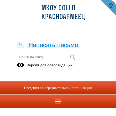
МКОУ СОШ П.
КРАСНОАРМЕЕЦ
Написать письмо
Протоколы школьного этапа ВсОШ -
Версия для слабовидящих
2024 АРХИВ
22.11.2024
Сведения об образовательной организации
Протоколы школьного этапа Всероссийской Олимпиады
Школьников 2024-2025 уч.год.pdf
(скачать)
(посмотреть)